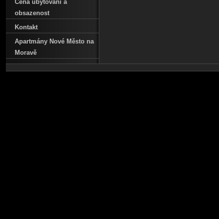
Cena ubytování a
obsazenost
Kontakt
Apartmány Nové Město na
Moravě