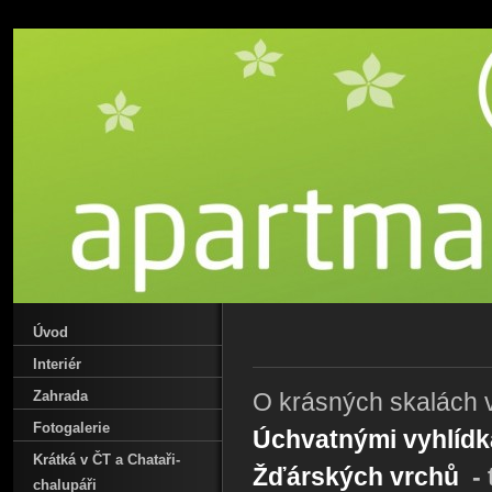
Úvod
Interiér
Zahrada
O krásných skalách v
Fotogalerie
Úchvatnými vyhlídk
Krátká v ČT a Chataři-
Žďárských vrchů
- 
chalupáři