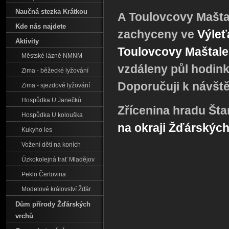
Naučná stezka Krátkou
A Toulovcovy Mašta
Kde nás najdete
zachyceny ve
Výleť
Aktivity
Toulovcovy Maštale
Městské lázně NMNM
vzdáleny půl hodin
Zima - běžecké lyžování
Doporučuji k návště
Zima - sjezdové lyžování
Hospůdka U Janečků
Zřícenina hradu Šta
Hospůdka U kolouška
na okraji Žďárských
Kukyho les
Vožení dětí na koních
Úzkokolejná trať Mladějov
Peklo Čertovina
Modelové království Žďár
Dům přírody Žďárských
vrchů